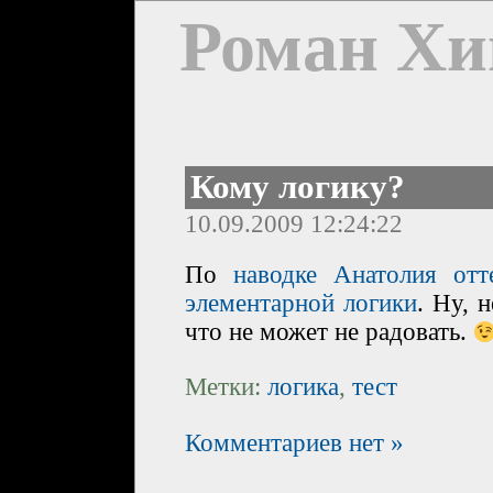
Роман Хи
Кому логику?
10.09.2009 12:24:22
По
наводке Анатолия
отт
элементарной логики
. Ну, 
что не может не радовать.
Метки:
логика
,
тест
Комментариев нет »