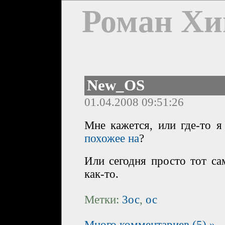
Роман Хи
New_OS
01.04.2008 09:51:26
Мне кажется, или где-то 
похожее на
?
Или сегодня просто тот са
как-то.
Метки:
3ос
,
ос
Много комментариев (5) »