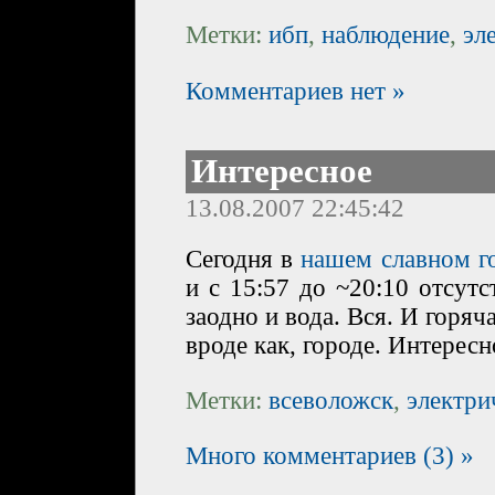
Метки:
ибп
,
наблюдение
,
эл
Комментариев нет »
Интересное
13.08.2007 22:45:42
Сегодня в
нашем славном г
и c 15:57 до ~20:10 отсутс
заодно и вода. Вся. И горяча
вроде как, городе. Интересн
Метки:
всеволожск
,
электри
Много комментариев (3) »