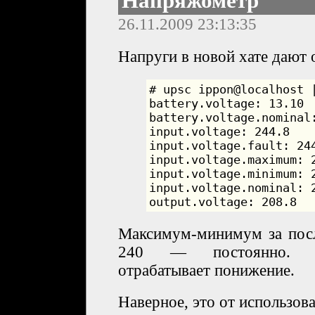
Напряжометр
26.11.2009 23:13:35
Напруги в новой хате дают 
# upsc ippon@localhost |
battery.voltage: 13.10

battery.voltage.nominal:
input.voltage: 244.8

input.voltage.fault: 244
input.voltage.maximum: 2
input.voltage.minimum: 2
input.voltage.nominal: 2
output.voltage: 208.8
Максимум-минимум за посл
240 — постоянно. И
отрабатывает понижение.
Наверное, это от использов