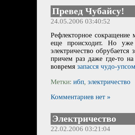
Превед Чубайсу!
24.05.2006 03:40:52
Рефлекторное сокращение 
еще происходит. Но уже
электричество обрубается за
причем раз даже где-то на
вовремя
запасся чудо-упсо
Метки:
ибп
,
электричество
Комментариев нет »
Электричество
22.02.2006 03:21:04