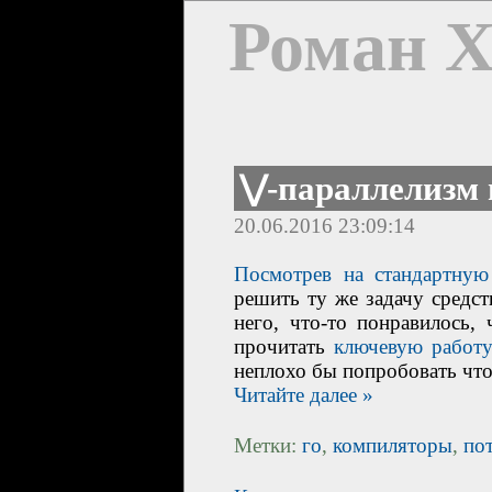
Роман 
⋁-параллелизм 
20.06.2016 23:09:14
Посмотрев на стандартну
решить ту же задачу средс
него, что-то понравилось, 
прочитать
ключевую работу
неплохо бы попробовать что
Читайте далее »
Метки:
го
,
компиляторы
,
по