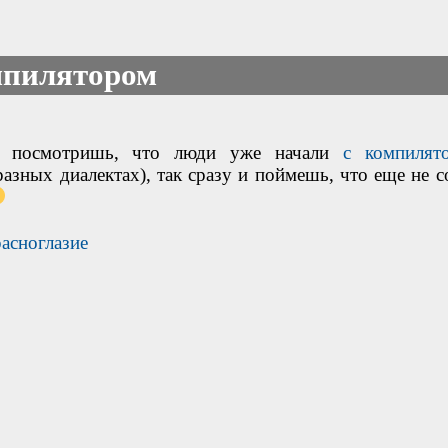
мпилятором
к посмотришь, что люди уже начали
с компилят
разных диалектах), так сразу и поймешь, что еще не с
расноглазие