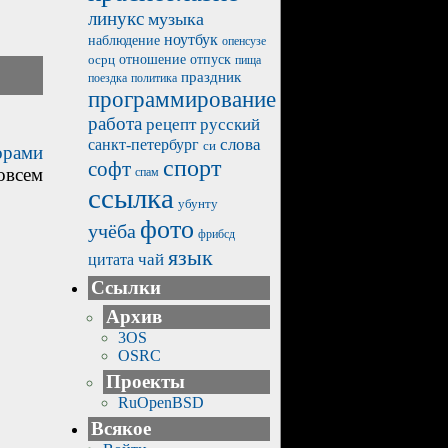
линукс
музыка
ноутбук
наблюдение
опенсузе
отпуск
осрц
отношение
пища
праздник
политика
поездка
программирование
работа
рецепт
русский
санкт-петербург
слова
си
орами
спорт
софт
овсем
спам
ссылка
убунту
фото
учёба
фрибсд
язык
чай
цитата
Ссылки
Архив
3OS
OSRC
Проекты
RuOpenBSD
Всякое