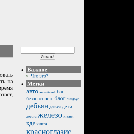
Важное
овать
Что это?
ть на
Метки
время
авто
баг
английский
тает,
блог
безопасность
виндоус
дебьян
дети
деньги
железо
италия
дорога
кде
книга
красноглазие