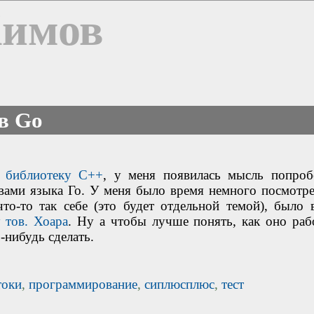
Химов
в Go
ю библиотеку C++
, у меня появилась мысль попроб
твами языка Го. У меня было время немного посмотре
что-то так себе (это будет отдельной темой), было 
 тов. Хоара
. Ну а чтобы лучше понять, как оно рабо
-нибудь сделать.
токи
,
программирование
,
сиплюсплюс
,
тест