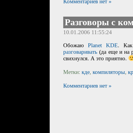
Комментариев нет »
Разговоры с ко
10.01.2006 11:55:24
Обожаю
Planet KDE
. Ка
разговаривать
(да еще и на 
свихнулся. А это приятно.
Метки:
кде
,
компиляторы
,
к
Комментариев нет »