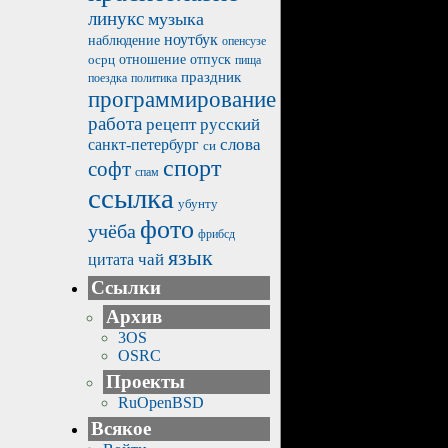
линукс
музыка
ноутбук
наблюдение
опенсузе
отпуск
осрц
отношение
пища
праздник
политика
поездка
программирование
работа
рецепт
русский
санкт-петербург
слова
си
спорт
софт
спам
ссылка
убунту
фото
учёба
фрибсд
язык
чай
цитата
Ссылки
Архив
3OS
OSRC
Проекты
RuOpenBSD
Всякое