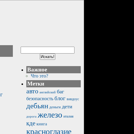
Важное
Что это?
Метки
авто
баг
английский
рг
блог
безопасность
виндоус
дебьян
дети
деньги
железо
италия
дорога
кде
книга
красноглазие