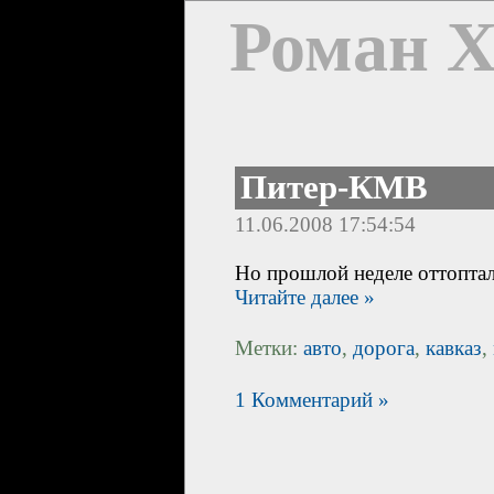
Роман 
Питер-КМВ
11.06.2008 17:54:54
Но прошлой неделе оттопта
Читайте далее »
Метки:
авто
,
дорога
,
кавказ
,
1 Комментарий »