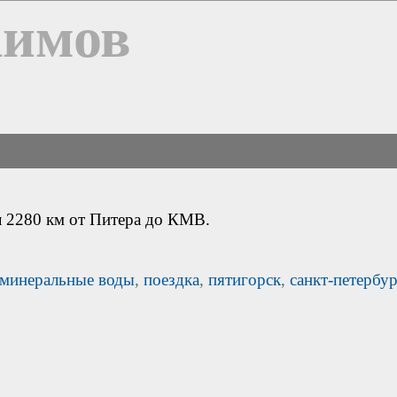
Химов
л 2280 км от Питера до КМВ.
минеральные воды
,
поездка
,
пятигорск
,
санкт-петербу