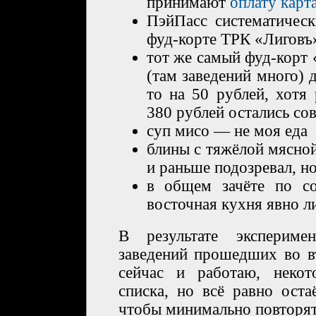
принимают
оплату карт
ПэйПасс систематическ
фуд-корте ТРК «Лиговъ
тот же самый фуд-корт 
(там заведений много)
то на 50 рублей, хотя
380 рублей остались со
суп мисо — не моя еда
блины с тяжёлой мясной
и раньше подозревал, но
в общем зачёте по со
восточная кухня явно л
В результате экспериме
заведений прошедших во в
сейчас и работаю, неко
списка, но всё равно оста
чтобы минимально повторять