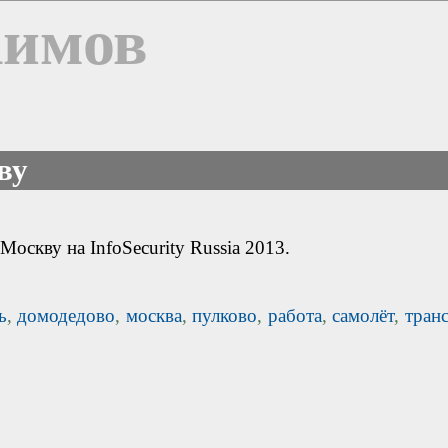
Химов
ву
оскву на InfoSecurity Russia 2013.
ь
,
домодедово
,
москва
,
пулково
,
работа
,
самолёт
,
тран