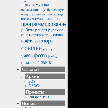
линукс
музыка
ноутбук
наблюдение
опенсузе
отпуск
осрц
отношение
пища
праздник
политика
поездка
программирование
работа
рецепт
русский
санкт-петербург
слова
си
спорт
софт
спам
ссылка
убунту
фото
учёба
фрибсд
язык
чай
цитата
Ссылки
Архив
3OS
OSRC
Проекты
RuOpenBSD
Всякое