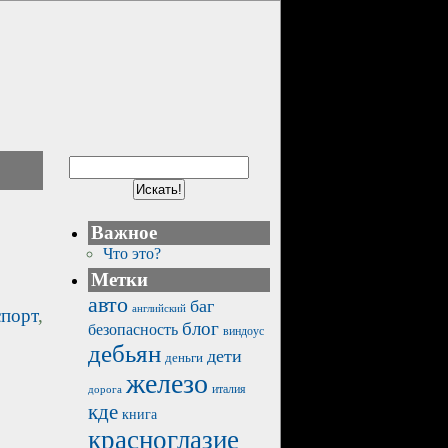
Важное
Что это?
Метки
авто
баг
английский
спорт
,
блог
безопасность
виндоус
дебьян
дети
деньги
железо
италия
дорога
кде
книга
красноглазие