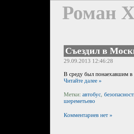
Роман 
Съездил в Моск
29.09.2013 12:46:28
В среду был понаехавшим в М
Читайте далее »
Метки:
автобус
,
безопасност
шереметьево
Комментариев нет »