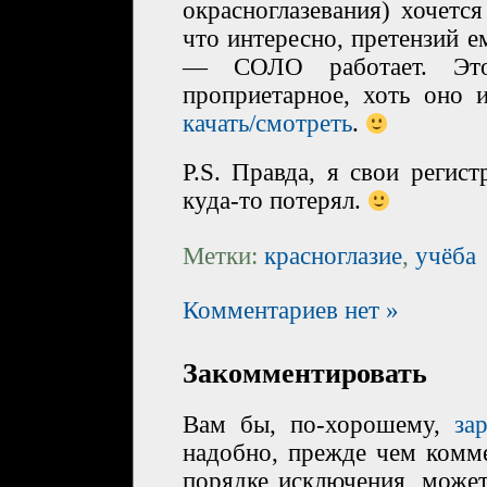
окрасноглазевания) хочетс
что интересно, претензий 
— СОЛО работает. Эт
проприетарное, хоть оно
качать/смотреть
.
P.S. Правда, я свои регис
куда-то потерял.
Метки:
красноглазие
,
учёба
Комментариев нет »
Закомментировать
Вам бы, по-хорошему,
за
надобно, прежде чем комме
порядке исключения, може