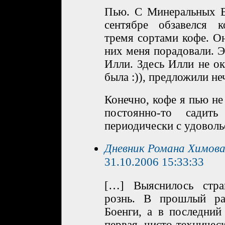
Пью. С Минеральных В
сентябре обзавелся 
тремя сортами кофе. Он
них меня порадовали. Э
Илли. Здесь Илли не ока
была :)), предложили не
Конечно, кофе я пью не 
постоянно-то садит
периодически с удоволь
Дневник Романа Химова
31.10.2006 15:33:33
[…] Выяснилось стр
рознь. В прошлый ра
Боенги, а в последний
первая, чисто техническ