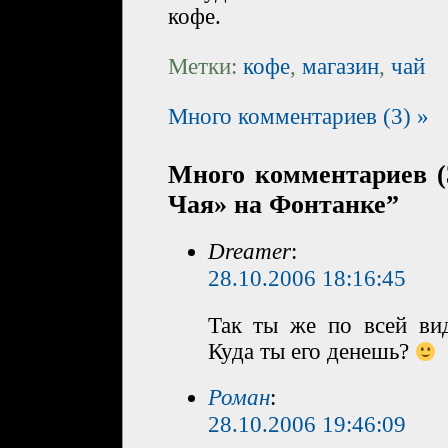
кофе.
Метки:
кофе
,
магазин
,
чай
Много комментариев (3) »
Много комментариев (
Чая» на Фонтанке”
Dreamer
:
28.10.2006 18:16:45
Так ты же по всей ви
Куда ты его денешь?
Роман
:
28.10.2006 19:46:09