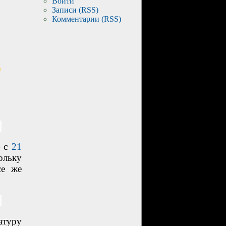
Войти
Записи (RSS)
Комментарии (RSS)
— с
21
ольку
се же
туру