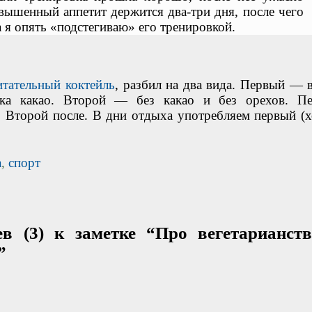
овышенный аппетит держится два-три дня, после чего
а я опять «подстегиваю» его тренировкой.
итательный коктейль
, разбил на два вида. Первый — в
ка какао. Второй — без какао и без орехов. П
. Второй после. В дни отдыха употребляем первый (х
а
,
спорт
в (3) к заметке “Про вегетарианст
”