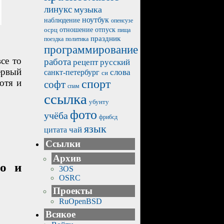
линукс
музыка
ноутбук
наблюдение
опенсузе
отпуск
осрц
отношение
пища
праздник
политика
поездка
программирование
се то
работа
рецепт
русский
ервый
санкт-петербург
слова
си
отя и
спорт
софт
спам
ссылка
убунту
фото
учёба
фрибсд
язык
чай
цитата
Ссылки
Архив
во и
3OS
OSRC
Проекты
RuOpenBSD
Всякое