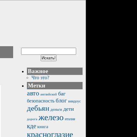
Важное
Что это?
Метки
авто
баг
английский
блог
безопасность
виндоус
дебьян
дети
деньги
железо
италия
дорога
кде
книга
красноглазие