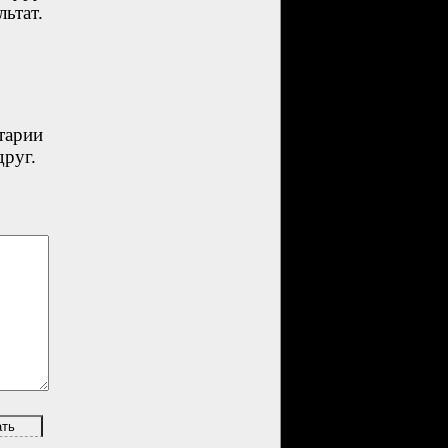
ьтат.
тарии
друг.