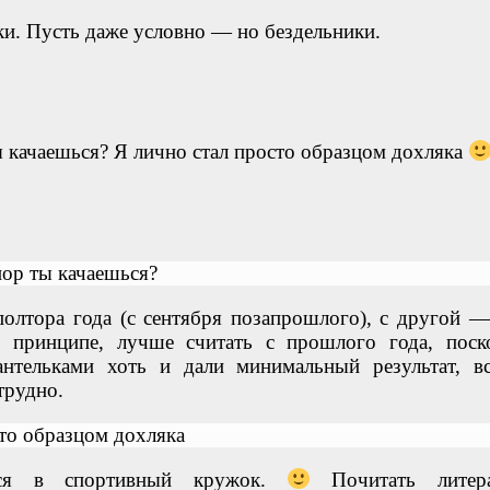
ки. Пусть даже условно — но бездельники.
ты качаешься? Я лично стал просто образцом дохляка
 пор ты качаешься?
олтора года (с сентября позапрошлого), с другой 
 принципе, лучше считать с прошлого года, поск
нтельками хоть и дали минимальный результат, в
трудно.
сто образцом дохляка
ться в спортивный кружок.
Почитать литера