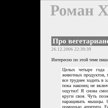
Роман 
Про вегетариан
26.12.2006 22:39:39
Интересно по этой теме пи
Целых четыре года 
животных продуктов, т
все труднее ходить в 
пока наконец не вклю
ощутил! Я снова смог
круги своя. Чуть поз
наращивать мышцы. С
помощью аппетита. Е