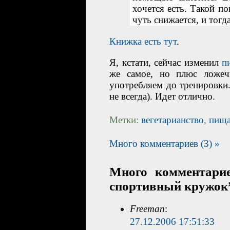
хочется есть. Такой п
чуть снижается, и тогд
Книжка есть тут
.
Я, кстати, сейчас изменил
п
же самое, но плюс ложеч
употребляем до тренировки
не всегда). Идет отлично.
Метки:
вегетарианство
,
пищ
Много комментариев (3) »
Много комментарие
спортивный кружок
Freeman
:
27.12.2006 17:51:33