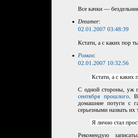
Все качки — бездельни
Dreamer
:
02.01.2007 03:48:39
Кстати, а с каких пор 
Роман
:
02.01.2007 10:32:56
Кстати, а с каких
С одной стороны, уж п
сентября прошлого
. В
домашние потуги с га
серьезными назвать их 
Я лично стал про
Рекомендую записа