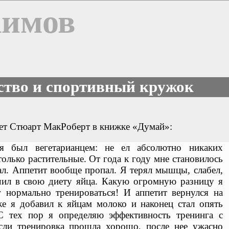
Химов
ство и спортивный кружок
шет Стюарт МакРоберт в книжке «Думай»:
я был вегетарианцем: не ел абсолютно никаких
олько растительные. От года к году мне становилось
зал. Аппетит вообще пропал. Я терял мышцы, слабел,
чил в свою диету яйца. Какую огромную разницу я
 нормально тренироваться! И аппетит вернулся на
же я добавил к яйцам молоко и наконец стал опять
 тех пор я определяю эффективность тренинга с
сли тренировка прошла хорошо, после нее ужасно