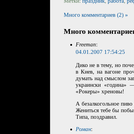
Метки:
праздник
,
работа
,
ре
Много комментариев (2) »
Много комментариев
Freeman
:
04.01.2007 17:54:25
Дико не в тему, но поч
в Киев, на вагоне про
думать над смыслом за
украински «година» —
«Рокеры» хреновы!
А безалкогольное пиво
Жениться тебе бы побыс
Типа, поздравил.
Роман
: