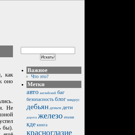
Важное
, как
Что это?
к оно
Метки
авто
баг
английский
блог
безопасность
виндоус
лись.
дебьян
дети
м. Не
деньги
железо
азной
италия
дорога
успел
кде
книга
 бы).
красноглазие
, ещё