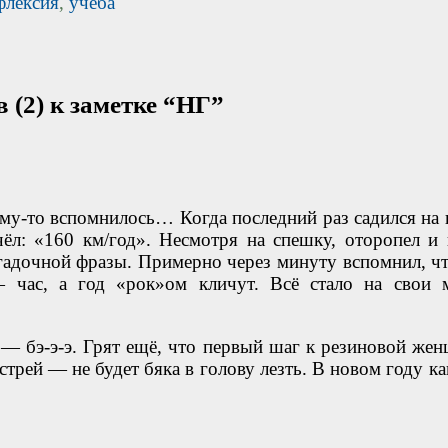
флексия
,
учёба
 (2) к заметке “НГ”
ему-то вспомнилось… Когда последний раз садился на 
чёл: «160 км/год». Несмотря на спешку, оторопел и 
гадочной фразы. Примерно через минуту вспомнил, чт
 час, а год «рок»ом кличут. Всё стало на свои м
 — бэ-э-э. Грят ещё, что первый шаг к резиновой жен
трей — не будет бяка в голову лезть. В новом году как