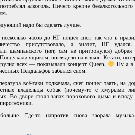
потреблял алкоголь. Ничего крепче безалкогольного 
ем.
ледующий надо бы сделать лучше.
 несколько часов до НГ пошёл снег, так что в прави
личество присутствовало, а значит, НГ удался
ли шампанского (нет, сам не притронулся) добрая 
 Пощёлкали ящиком, поглядели на всякое. Кстати, пите
арулил всех — показывали концерт Queen.
Ну а в 
местных Пендальфов забылся сном.
ература всё-таки подкачала, снег пошел таять, на до
остные владельцы собак (почему-то с хмурыми ли
ых. Во дворе стоял запах порохового дыма и всюду
 пиротехники.
больше. Где-то напротив снова заорала музык