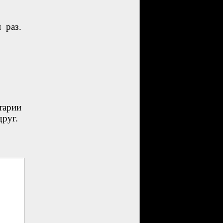
 раз.
тарии
друг.