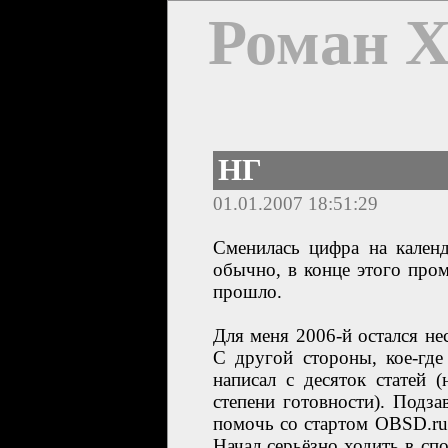
Роман 
НГ
01.01.2007 18:51:29
Сменилась цифра на календ
обычно, в конце этого пром
прошло.
Для меня 2006-й остался не
С другой стороны, кое-где
написал с десяток статей 
степени готовности). Подза
помочь со стартом OBSD.ru 
Начал серьёзно ходить в сп