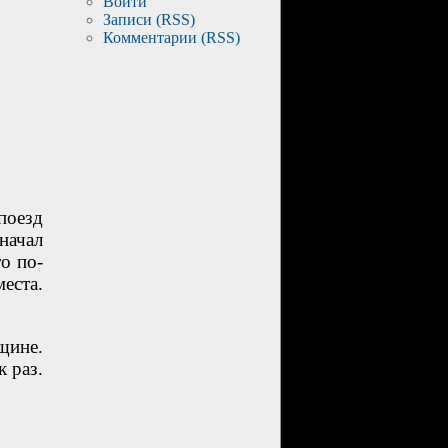
Войти
Записи (RSS)
Комментарии (RSS)
поезд
начал
о по-
еста.
щине.
 раз.