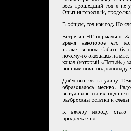
весь прошедший год я не у
Опыт интересный, продолжа
В общем, год как год. Но с
Встретил НГ нормально. За
время некоторое его ко
торжественном бабахе буты
почему-то оказалась на мне.
канал (который «Пятый») з
лишним ночи под канонаду 
Днём выполз на улицу. Темп
образовалось месиво. Рад
выгуливали своих подопечн
разбросаны остатки и следы
К вечеру народу стало 
продолжается.