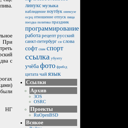
линукс
музыка
пива.
ноутбук
наблюдение
опенсузе
отпуск
осрц
отношение
пища
праздник
политика
поездка
программирование
работа
льное
рецепт
русский
санкт-петербург
слова
. При
си
спорт
треть
софт
спам
рский
ссылка
убунту
два с
фото
учёба
фрибсд
язык
чай
цитата
рогах
Ссылки
цами)
Архив
 были
3OS
OSRC
Проекты
а. НГ
RuOpenBSD
Всякое