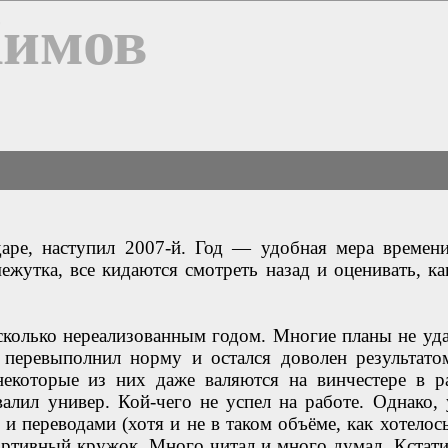
Химов
аре, наступил 2007-й. Год — удобная мера времени
ежутка, все кидаются смотреть назад и оценивать, ка
сколько нереализованным годом. Многие планы не уда
 перевыполнил норму и остался доволен результато
(некоторые из них даже валяются на винчестере в р
валил универ. Кой-чего не успел на работе. Однако, 
и переводами (хотя и не в таком объёме, как хотелось
ортивный кружок. Много читал и много думал. Кстати