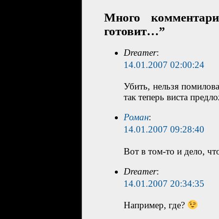
Много комментари
готовит…”
Dreamer
:
14.01.2007 02:00:24
Убить, нельзя помилова
так теперь виста предл
Роман
:
14.01.2007 09:28:40
Вот в том-то и дело, ч
Dreamer
:
14.01.2007 20:34:35
Например, где?