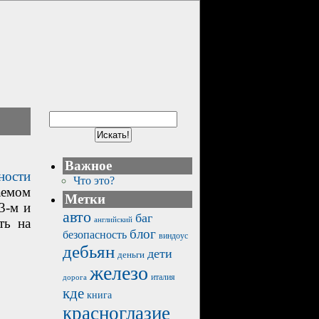
Важное
ности
Что это?
аемом
Метки
3-м и
авто
баг
английский
ть на
блог
безопасность
виндоус
дебьян
дети
деньги
железо
италия
дорога
кде
книга
красноглазие