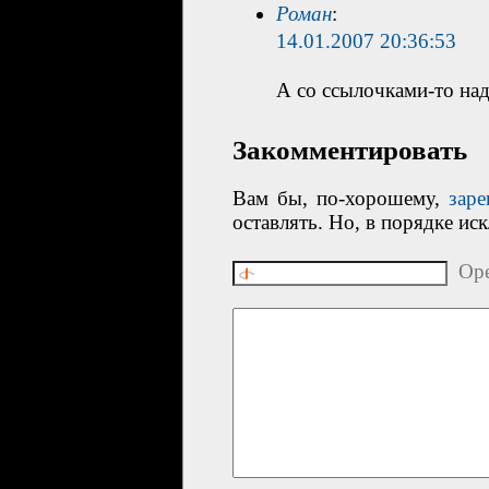
Роман
:
14.01.2007 20:36:53
А со ссылочками-то на
Закомментировать
Вам бы, по-хорошему,
заре
оставлять. Но, в порядке ис
Ope