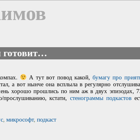
Химов
м готовит…
 компах.
А тут вот повод какой,
бумагу про прият
тал, а вот нынче она всплыла в регулярно отслушив
чень хорошо прошлись по ним аж в двух эпизодах, 7
ю/прослушиванию, кстати,
стенограммы подкастов
ес
ус
,
микрософт
,
подкаст