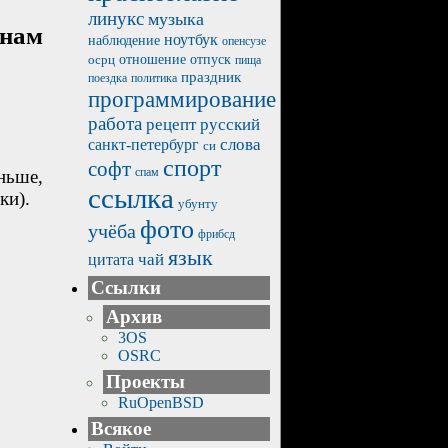
линукс
музыка
нам
ноутбук
наблюдение
опенсузе
отпуск
осрц
отношение
пища
праздник
политика
поездка
программирование
работа
рецепт
русский
санкт-петербург
слова
си
спорт
софт
спам
ньше,
ссылка
ки).
убунту
фото
учёба
фрибсд
язык
чай
цитата
Ссылки
Архив
3OS
OSRC
Проекты
RuOpenBSD
Всякое