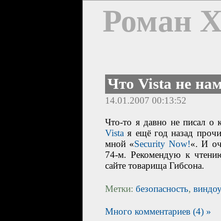
Роман 
Что Vista не на
14.01.2007 00:13:52
Что-то я давно не писал о
Vista
я ещё год назад прочи
мной «
Security Now!
«. И о
74-м. Рекомендую к чтени
сайте товарища Гибсона.
Метки:
безопасность
,
виндо
Много комментариев (4) »