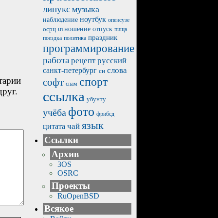
линукс
музыка
ноутбук
наблюдение
опенсузе
отпуск
осрц
отношение
пища
праздник
политика
поездка
программирование
работа
рецепт
русский
санкт-петербург
слова
си
тарии
спорт
софт
спам
друг.
ссылка
убунту
фото
учёба
фрибсд
язык
чай
цитата
Ссылки
Архив
3OS
OSRC
Проекты
RuOpenBSD
Всякое