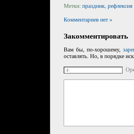
Метки:
праздник
,
рефлексия
Комментариев нет »
Закомментировать
Вам бы, по-хорошему,
заре
оставлять. Но, в порядке ис
Ope