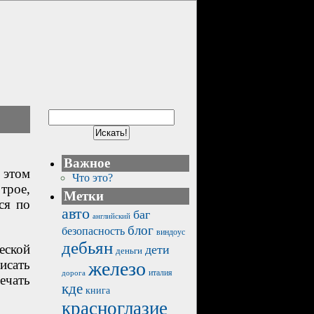
Важное
В этом
Что это?
трое,
Метки
ся по
авто
баг
английский
блог
безопасность
виндоус
дебьян
еской
дети
деньги
исать
железо
италия
дорога
ечать
кде
книга
красноглазие