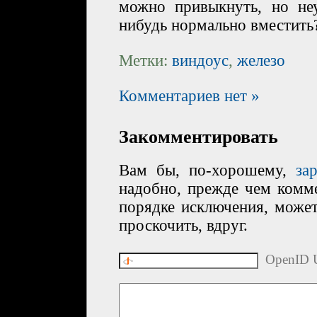
можно привыкнуть, но не
нибудь нормально вместить?
Метки:
виндоус
,
железо
Комментариев нет »
Закомментировать
Вам бы, по-хорошему,
за
надобно, прежде чем комме
порядке исключения, може
проскочить, вдруг.
OpenID U