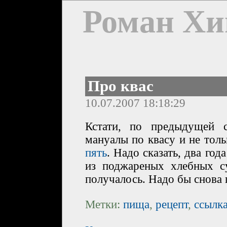
Роман Хи
Про квас
10.07.2007 18:18:29
Кстати, по предыдущей 
мануалы по квасу и не тол
пять
. Надо сказать, два год
из поджареных хлебных с
получалось. Надо бы снова 
Метки:
пища
,
рецепт
,
ссылк