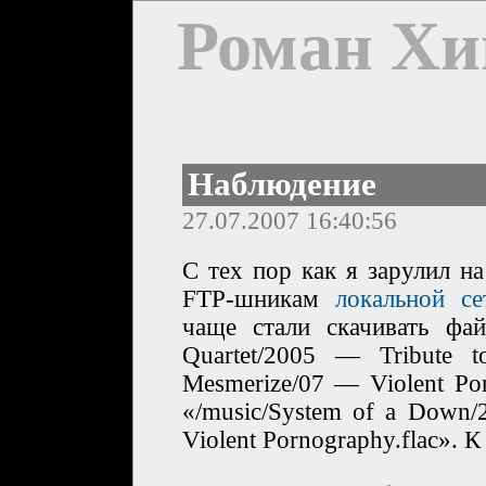
Роман Хи
Наблюдение
27.07.2007 16:40:56
С тех пор как я зарулил н
FTP-шникам
локальной се
чаще стали скачивать фай
Quartet/2005 — Tribute 
Mesmerize/07 — Violent Po
«/music/System of a Down
Violent Pornography.flac». 