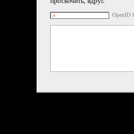
проскочить, вдруг.
OpenID U