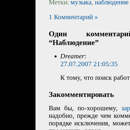
Метки:
музыка
,
наблюдение
1 Комментарий »
Один коммента
“Наблюдение”
Dreamer
:
27.07.2007 21:05:35
К тому, что поиск работ
Закомментировать
Вам бы, по-хорошему,
за
надобно, прежде чем комме
порядке исключения, може