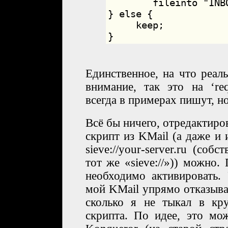
	fileinto "INBOX.list";

} else {

     keep;

Единственное, на что реал
внимание, так это на ‘requ
всегда в примерах пишут, н
Всё бы ничего, отредактиров
скрипт из KMail (а даже и
sieve://your-server.ru (соб
тот же «sieve://»)) можно.
необходимо активировать.
мой KMail упрямо отказыва
сколько я не тыкал в кр
скрипта. По идее, это мо