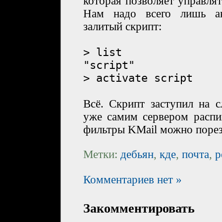
которая позволяет управля
Нам надо всего лишь ак
залитый скрипт:
> list
"script"
> activate script
Всё. Скрипт заступил на с
уже самим сервером распи
фильтры KMail можно порез
Метки:
дебьян
,
кде
,
почта
,
р
Комментариев нет »
Закомментировать