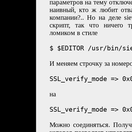
параметров на тему отключ
наивный, кто ж любит отва
компании?.. Но на деле si
скрипт, так что ничего т
ломиком в стиле
$ $EDITOR /usr/bin/si
И меняем строчку за номер
SSL_verify_mode => 0x
на
SSL_verify_mode => 0x
Можно соединяться. Получ