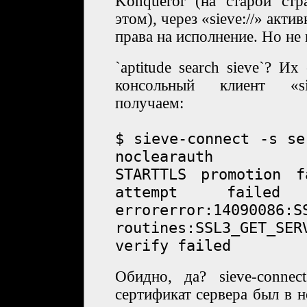
Konqueror (на старой стр
этом), через «sieve://» акт
права на исполнение. Но не 
`aptitude search sieve`? Их
консольный клиент «sie
получаем:
$ sieve-connect -s se
noclearauth
STARTTLS promotion f
attempt failed
errorerror:14090086:S
routines:SSL3_GET_SER
verify failed
Обидно, да? sieve-conne
сертификат сервера был в 