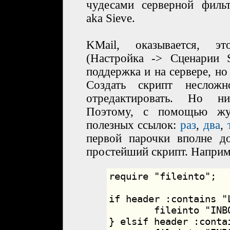
чудесами серверной филь
aka Sieve.
KMail, оказывается, э
(Настройка -> Сценарии S
поддержка и на сервере, но
Создать скрипт несло
отредактировать. Но ни
Поэтому, с помощью жу
полезных ссылок:
раз
,
два
,
первой парочки вполне до
простейший скрипт. Наприме
require "fileinto";

if header :contains "
	fileinto "INBOX.linux-arm";

} elsif header :conta