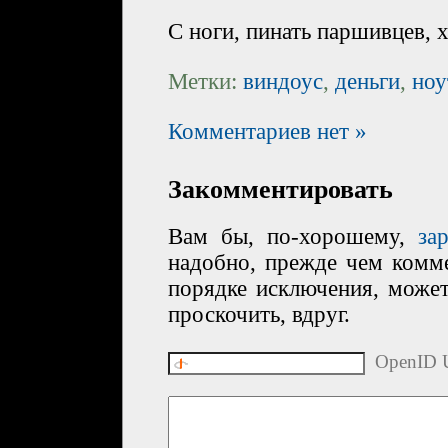
С ноги, пинать паршивцев, х
Метки:
виндоус
,
деньги
,
ноу
Комментариев нет »
Закомментировать
Вам бы, по-хорошему,
за
надобно, прежде чем комме
порядке исключения, може
проскочить, вдруг.
OpenID U