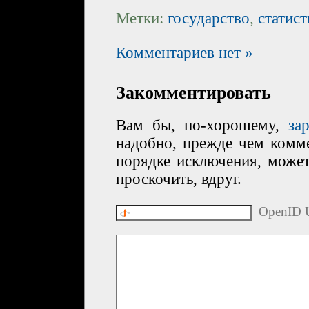
Метки:
государство
,
статист
Комментариев нет »
Закомментировать
Вам бы, по-хорошему,
за
надобно, прежде чем комме
порядке исключения, може
проскочить, вдруг.
OpenID U