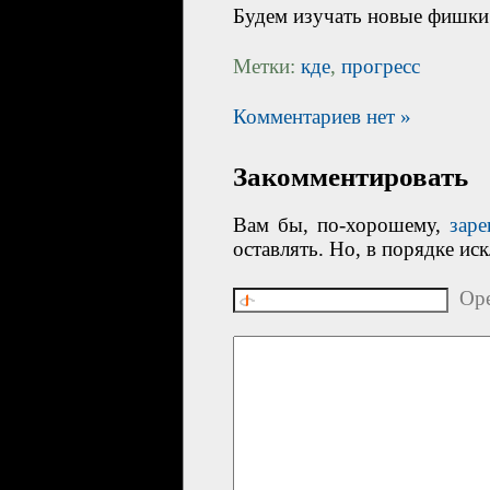
Будем изучать новые фишки
Метки:
кде
,
прогресс
Комментариев нет »
Закомментировать
Вам бы, по-хорошему,
заре
оставлять. Но, в порядке ис
Ope