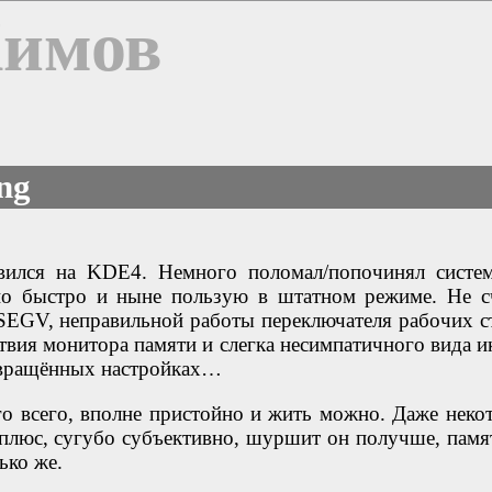
Химов
ng
вился на KDE4. Немного поломал/попочинял систе
ьно быстро и ныне пользую в штатном режиме. Не с
SEGV, неправильной работы переключателя рабочих с
ствия монитора памяти и слегка несимпатичного вида и
звращённых настройках…
го всего, вполне пристойно и жить можно. Даже неко
 плюс, сугубо субъективно, шуршит он получше, памя
ько же.