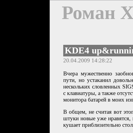
Роман 
KDE4 up&runni
20.04.2009 14:28:22
Вчера мужественно заобно
пути, но устаканил довол
нескольких словленных SIG
с клавиатуры, а также отсут
монитора батарей в моих и
В общем, не считая вот это
штуки новые уже нравятся,
кушает приблизительно стол