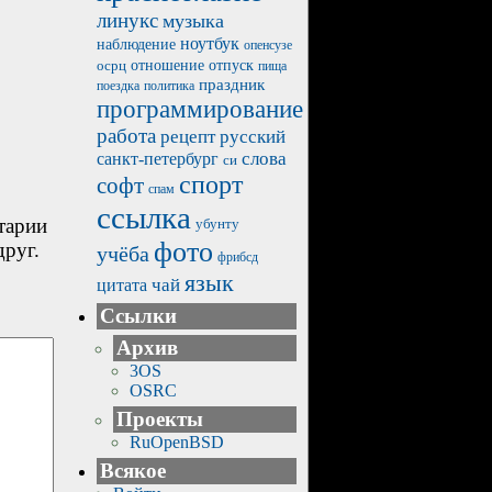
линукс
музыка
ноутбук
наблюдение
опенсузе
отпуск
осрц
отношение
пища
праздник
политика
поездка
программирование
работа
рецепт
русский
санкт-петербург
слова
си
спорт
софт
спам
ссылка
тарии
убунту
фото
друг.
учёба
фрибсд
язык
чай
цитата
Ссылки
Архив
3OS
OSRC
Проекты
RuOpenBSD
Всякое