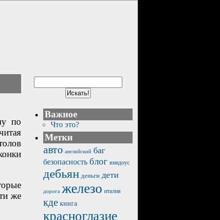
Важное
му по
Что это?
читая
Метки
толов
авто
баг
английский
конки
блог
безопасность
виндоус
дебьян
дети
деньги
торые
железо
италия
дорога
ти же
кде
книга
красноглазие