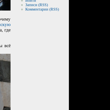
Войти
Записи (RSS)
Комментарии (RSS)
очему
мскую
, где
ы всё