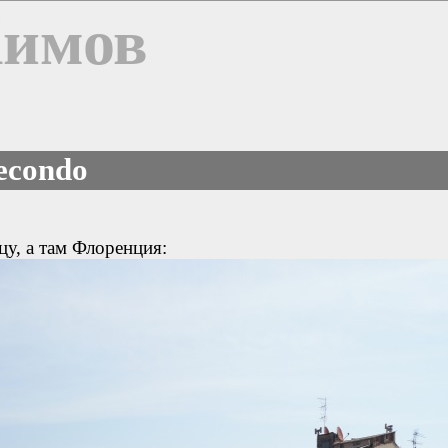
Химов
secondo
цу, а там Флоренция: