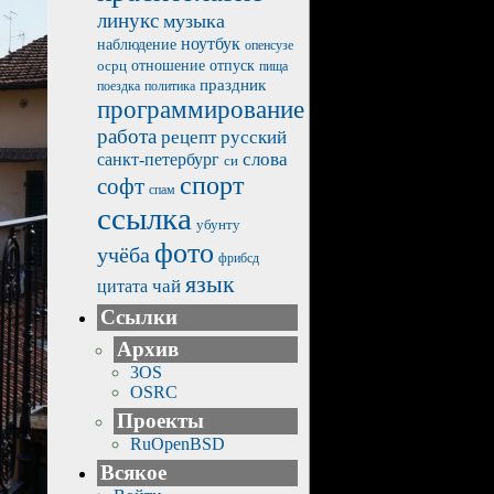
линукс
музыка
ноутбук
наблюдение
опенсузе
отпуск
осрц
отношение
пища
праздник
политика
поездка
программирование
работа
рецепт
русский
санкт-петербург
слова
си
спорт
софт
спам
ссылка
убунту
фото
учёба
фрибсд
язык
чай
цитата
Ссылки
Архив
3OS
OSRC
Проекты
RuOpenBSD
Всякое