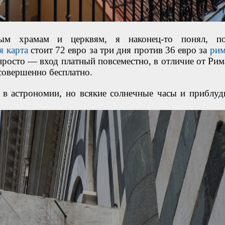
ым храмам и церквям, я наконец-то понял, п
я карта
стоит 72 евро за три дня против 36 евро за
ри
просто — вход платный повсеместно, в отличие от Рима
совершенно бесплатно.
 в астрономии, но всякие солнечные часы и приблуд