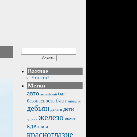
Важное
Что это?
Метки
авто
баг
английский
блог
безопасность
виндоус
дебьян
дети
деньги
железо
италия
дорога
кде
книга
красноглазие