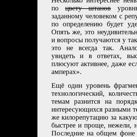
Несколько интереснее нея
по
цвету штанов
уровню
заданному человеком с реп
по определению будет уд
Опять же, это неудивитель
и вопросы получаются у та
это не всегда так. Ана
увидеть и в ответах, выс
плюсуют активнее, даже есл
амперах».
Ещё один уровень фрагме
технологический, количес
темам разнится на поряд
интересующихся разными те
же килорепутацию за каку
быстрее и проще, нежели, н
Последние на общем фоне 