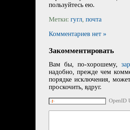
пользуйтесь ею.
Метки:
гугл
,
почта
Комментариев нет »
Закомментировать
Вам бы, по-хорошему,
за
надобно, прежде чем комме
порядке исключения, може
проскочить, вдруг.
OpenID U