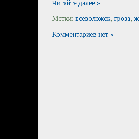
Читайте далее »
Метки:
всеволожск
,
гроза
,
ж
Комментариев нет »