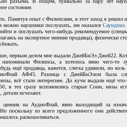
льно разъёма. В общем, буквально за пару лет нау
ое состояние.
ть. Памятуя опыт с Филипсами, в этот заход я решил н
ром можно наушники послушать, им оказался
Саундпал.
ийти и послушать чего-нибудь рекомендуемое (специ
олагаясь на экспертное мнение продавца), физически ст
убежать.
ыше, первым делом мне выдали ДжейБиЭл Джей22. Ко
 напоминали Филипсы, а хотелось явно чего-то л
удь ещё продавца, кажется, слегка удивили, но коль 
диоФлай АФ45. Разница с ДжейБиЭлом была сл
изы, всё стало интереснее. До кучи выдали ещё что-
0, в тех сразу вспомнились старые Сони, низы ест
, детали исчезают.
л ценник на АудиоФлай, явно выходящий за изнач
Но поскольку из всего предложенного они действит
ришлось раскошеливаться.