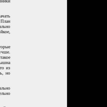
шники
ачать
План
ально
ойкое,
торые
учше.
такое
ышна
то из
ь, но
ально
ельно