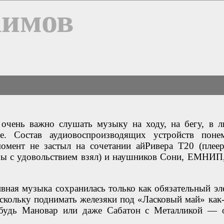
Химов
 очень важно слушать музыку на ходу, на бегу, в 
де. Состав аудиовоспроизводящих устройств поне
момент не застыл на сочетании айРивера Т20 (плее
 бы с удовольствием взял) и наушников Сони, ЕМНИП,
вная музыка сохранилась только как обязательный эл
скольку поднимать железяки под «Ласковый май» как-
ибудь Мановар или даже Сабатон с Металликой — 