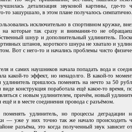
учшилась детализация звуковой картины, где-то ч
то-то зашуршало, в этом плане получалось симпатично
ользовались исключительно в спортивном кружке, вне
 на которые так сразу и внимания-то не обращае
бственный шнур и дополнительный удлинитель. Поск
портивных штанов, короткого шнура не хватало и удлин
ом. Вот с него-то и начались проблемы чисто физиче
еля и самих наушников начала попадать вода и соеди
ала какой-то эффект, но ненадолго. В какой-то момент
и удлинитель пришлось поменять на нечто за 50 рубл
 виде конструкция поработала ещё какое-то время, по
вляться с новым удлинителем, причём, новый удлините
 ещё и в месте соединения провода с разъёмом.
оменять удлинитель, но процессы деградации н
ки — уже у них точно так же начало происходить ч
йоне разъёма, это когда полученный звук зависит от