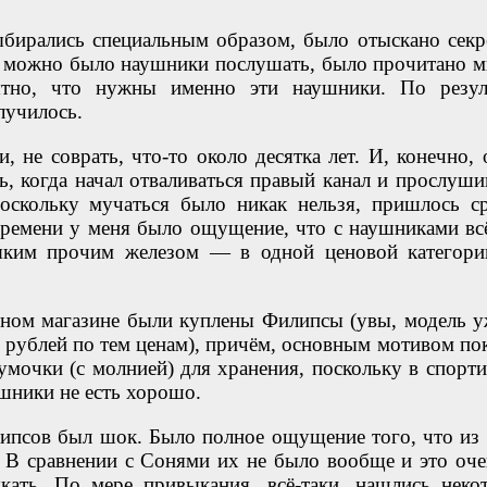
бирались специальным образом, было отыскано секр
де можно было наушники послушать, было прочитано м
тно, что нужны именно эти наушники. По резул
лучилось.
, не соврать, что-то около десятка лет. И, конечно, 
нь, когда начал отваливаться правый канал и прослуши
Поскольку мучаться было никак нельзя, пришлось с
времени у меня было ощущение, что с наушниками вс
всяким прочим железом — в одной ценовой категори
ном магазине были куплены Филипсы (увы, модель у
00 рублей по тем ценам), причём, основным мотивом по
умочки (с молнией) для хранения, поскольку в спорт
ушники не есть хорошо.
псов был шок. Было полное ощущение того, что из 
. В сравнении с Сонями их не было вообще и это оче
кать. По мере привыкания, всё-таки, нашлись неко