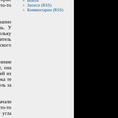
Войти
то-то
Записи (RSS)
Комментарии (RSS)
.
запно
шь. У
ольку
итель
ского
нение
, она
ей из
ка те
ль за
ачали
то-то
 угла