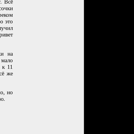
. Всё
сочки
реком
ю это
лучил
ривет
ки на
 мало
 к 11
сё же
о, но
ю.