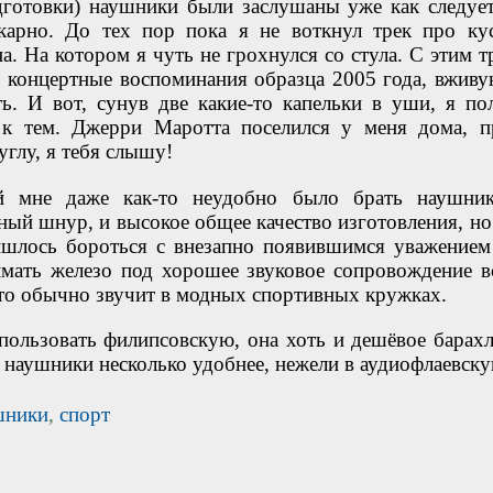
одготовки) наушники были заслушаны уже как следует
карно. До тех пор пока я не воткнул трек про ку
а. На котором я чуть не грохнулся со стула. С этим т
 концертные воспоминания образца 2005 года, вживу
ть. И вот, сунув две какие-то капельки в уши, я по
к тем. Джерри Маротта поселился у меня дома, п
углу, я тебя слышу!
й мне даже как-то неудобно было брать наушни
чный шнур, и высокое общее качество изготовления, но
ишлось бороться с внезапно появившимся уважением
мать железо под хорошее звуковое сопровождение в
 что обычно звучит в модных спортивных кружках.
пользовать филипсовскую, она хоть и дешёвое барахл
а наушники несколько удобнее, нежели в аудиофлаевску
шники
,
спорт