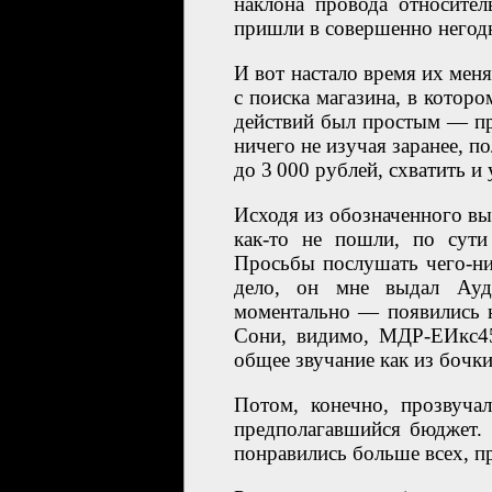
наклона провода относите
пришли в совершенно негодн
И вот настало время их меня
с поиска магазина, в кото
действий был простым — пр
ничего не изучая заранее, п
до 3 000 рублей, схватить и 
Исходя из обозначенного в
как-то не пошли, по сути
Просьбы послушать чего-ниб
дело, он мне выдал Ау
моментально — появились н
Сони, видимо, МДР-ЕИкс45
общее звучание как из бочки
Потом, конечно, прозвуча
предполагавшийся бюджет. 
понравились больше всех, п