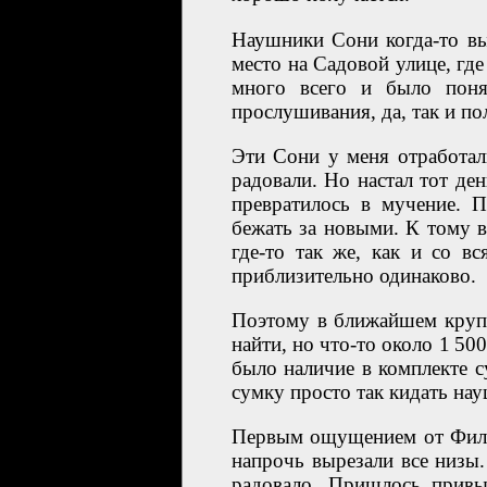
Наушники Сони когда-то вы
место на Садовой улице, г
много всего и было поня
прослушивания, да, так и по
Эти Сони у меня отработали
радовали. Но настал тот де
превратилось в мучение. 
бежать за новыми. К тому 
где-то так же, как и со 
приблизительно одинаково.
Поэтому в ближайшем круп
найти, но что-то около 1 5
было наличие в комплекте с
сумку просто так кидать на
Первым ощущением от Фили
напрочь вырезали все низы
радовало. Пришлось привы