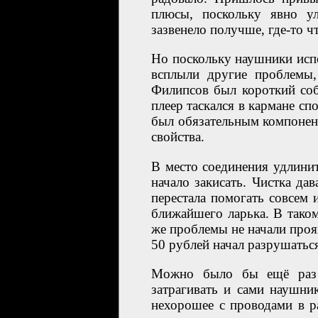
плюсы, поскольку явно ул
зазвенело получше, где-то ч
Но поскольку наушники исп
всплыли другие проблемы,
Филипсов был короткий со
плеер таскался в кармане с
был обязательным компонент
свойства.
В место соединения удлинит
начало закисать. Чистка дав
перестала помогать совсем 
ближайшего ларька. В таком
же проблемы не начали проя
50 рублей начал разрушаться
Можно было бы ещё раз п
затрагивать и сами наушни
нехорошее с проводами в ра