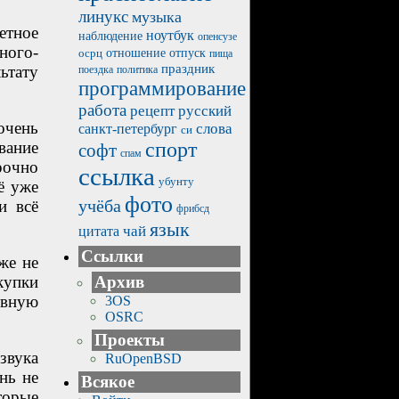
линукс
музыка
етное
ноутбук
наблюдение
опенсузе
ного-
отпуск
осрц
отношение
пища
праздник
ьтату
политика
поездка
программирование
работа
рецепт
русский
очень
санкт-петербург
слова
си
вание
спорт
софт
спам
рочно
ссылка
убунту
ё уже
фото
учёба
и всё
фрибсд
язык
чай
цитата
Ссылки
же не
купки
Архив
ивную
3OS
OSRC
Проекты
звука
RuOpenBSD
нь не
Всякое
торые