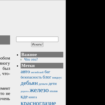
Важное
любом
Что это?
многу
Метки
р был
авто
баг
английский
 что-
блог
безопасность
виндоус
дебьян
дети
деньги
емент
железо
италия
дорога
то не
кде
книга
очень
красноглазие