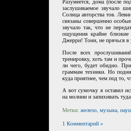
Разумеется, дома (после п
заслушиваемое звучало ши
Солнца авторства тов. Левин
связаны совершенно особые
звучало так, что не переда
ощущения крайне близкие 
Джерри! Тони, не прячься в 
После всех прослушивани
тренировку, хоть там и про
ли чего, будет обидно. Пр
граммам техники. Но подни
куда приятнее, чем под то,
А вот сумочку я оставил ис
на молнии и запихивать туд
Метки:
железо
,
музыка
,
нау
1 Комментарий »