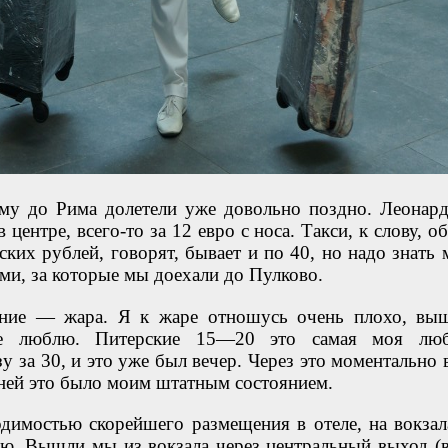
ому до Рима долетели уже довольно поздно. Леонар
 центре, всего-то за 12 евро с носа. Такси, к слову, 
ких рублей, говорят, бывает и по 40, но надо знать м
ями, за которые мы доехали до Пулково.
ение — жара. Я к жаре отношусь очень плохо, вы
 не люблю. Питерские 15—20 это самая моя лю
зу за 30, и это уже был вечер. Через это моментально
ней это было моим штатным состоянием.
димостью скорейшего размещения в отеле, на вокзал
ею. Вышли мы из вокзала через центральный выход (