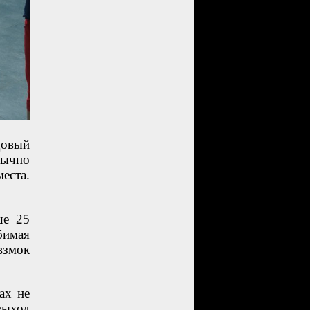
довый
обычно
еста.
ше 25
бимая
 взмок
ах не
выход