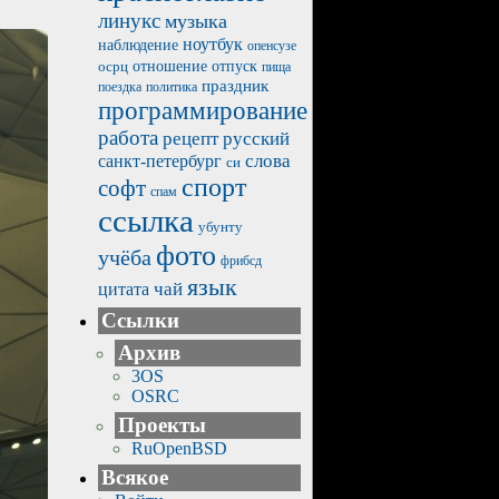
линукс
музыка
ноутбук
наблюдение
опенсузе
отпуск
осрц
отношение
пища
праздник
политика
поездка
программирование
работа
рецепт
русский
санкт-петербург
слова
си
спорт
софт
спам
ссылка
убунту
фото
учёба
фрибсд
язык
чай
цитата
Ссылки
Архив
3OS
OSRC
Проекты
RuOpenBSD
Всякое