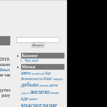
Важное
2010.
Что это?
ально
Метки
айных
авто
баг
английский
е так
блог
безопасность
виндоус
дебьян
дети
деньги
щутил
железо
италия
дорога
 разу
кде
книга
красноглазие