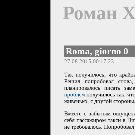
Роман 
Roma, giorno 0
27.08.2015 00:17:23
Так получилось, что крайн
Решил попробовал снова,
планировалось писать за
проблем
получилось так, что
живенько, с другой стороны,
Вместе с забытым ощущени
себя пассажиром такси в Пит
не требовалось. Попробовал 