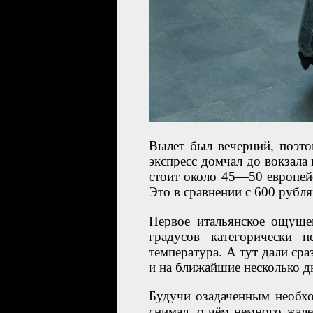
Вылет был вечерний, поэт
экспресс домчал до вокзала в
стоит около 45—50 европейс
Это в сравнении с 600 рубл
Первое итальянское ощущ
градусов категорически
температура. А тут дали сра
и на ближайшие несколько д
Будучи озадаченным необхо
снимал, о чём немного жал