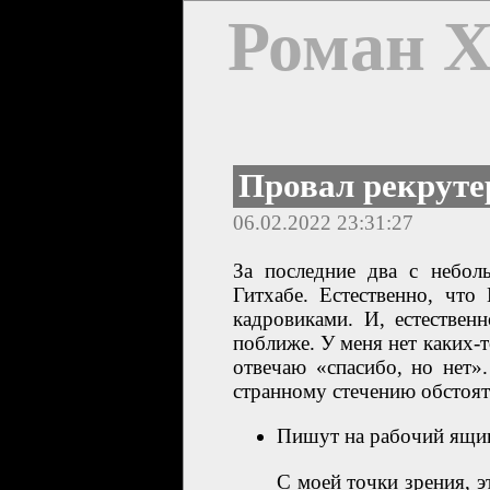
Роман 
Провал рекруте
06.02.2022 23:31:27
За последние два с небол
Гитхабе. Естественно, что
кадровиками. И, естествен
поближе. У меня нет каких-
отвечаю «спасибо, но нет».
странному стечению обстояте
Пишут на рабочий ящи
С моей точки зрения, э