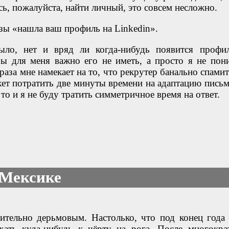
сь, пожалуйста, найти личный, это совсем несложно.
зы «нашла ваш профиль на Linkedin».
ыло, нет и вряд ли когда-нибудь появится профи
ы для меня важно его не иметь, а просто я не пон
раза мне намекает на то, что рекрутер банально спами
жет потратить две минуты времени на адаптацию письм
то и я не буду тратить симметричное время на ответ.
 Мексике
ительно дерьмовым. Настолько, что под конец года
ать куда-нибудь к чёрту на рога. После многокра