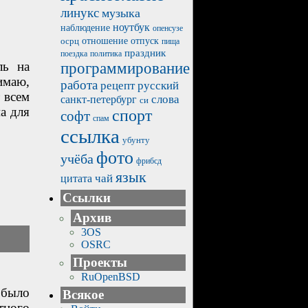
линукс
музыка
ноутбук
наблюдение
опенсузе
отпуск
осрц
отношение
пища
праздник
политика
поездка
ль на
программирование
имаю,
работа
рецепт
русский
т всем
санкт-петербург
слова
си
а для
спорт
софт
спам
ссылка
убунту
фото
учёба
фрибсд
язык
чай
цитата
Ссылки
Архив
3OS
OSRC
Проекты
RuOpenBSD
 было
Всякое
тного