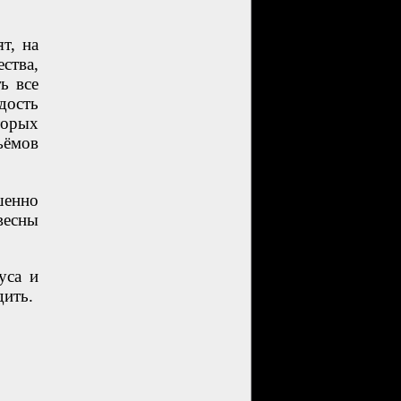
т, на
ства,
ь все
дость
торых
ъёмов
шенно
весны
уса и
дить.