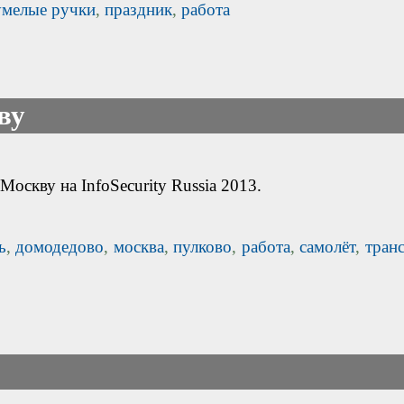
умелые ручки
,
праздник
,
работа
ву
оскву на InfoSecurity Russia 2013.
ь
,
домодедово
,
москва
,
пулково
,
работа
,
самолёт
,
тран