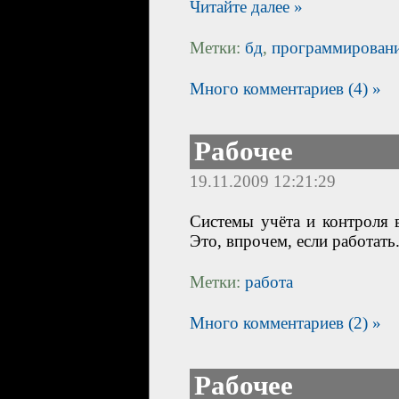
Читайте далее »
Метки:
бд
,
программирован
Много комментариев (4) »
Рабочее
19.11.2009 12:21:29
Системы учёта и контроля 
Это, впрочем, если работать
Метки:
работа
Много комментариев (2) »
Рабочее