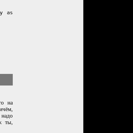
ly as
то на
ичём,
 надо
ж ты,