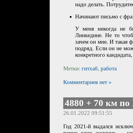
надо делать. Потрудите
Начинают письмо с фра
У меня никогда не б
Линкедине. Не то чтоб
зачем он мне. И такая ф
подряд. Если он не мо
конкретного кандидата, 
Метки:
гитхаб
,
работа
Комментариев нет »
4880 + 70 км по
26.01.2022 09:51:55
Год 2021-й выдался исключ
ровно одно желание — уех