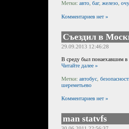
Метки:
авто
,
баг
,
железо
,
оч
Комментариев нет »
Съездил в Моск
29.09.2013 12:46:28
В среду был понаехавшим в М
Читайте далее »
Метки:
автобус
,
безопасност
шереметьево
Комментариев нет »
man statvfs
30.06.2011 22:56:37