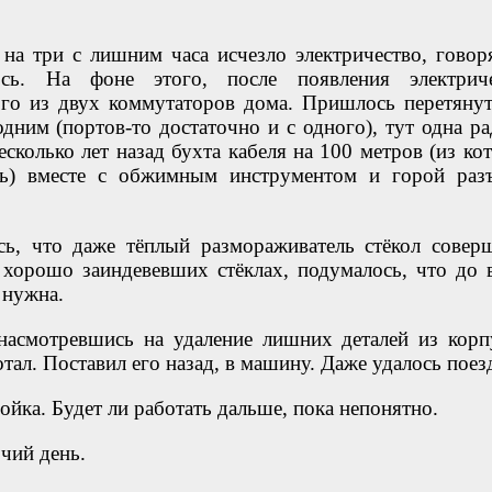
на три с лишним часа исчезло электричество, говоря
ось. На фоне этого, после появления электриче
го из двух коммутаторов дома. Пришлось перетянут
одним (портов-то достаточно и с одного), тут одна ра
сколько лет назад бухта кабеля на 100 метров (из ко
сь) вместе с обжимным инструментом и горой раз
сь, что даже тёплый размораживатель стёкол совер
 хорошо заиндевевших стёклах, подумалось, что до 
 нужна.
насмотревшись на удаление лишних деталей из корп
отал. Поставил его назад, в машину. Даже удалось поез
йка. Будет ли работать дальше, пока непонятно.
чий день.