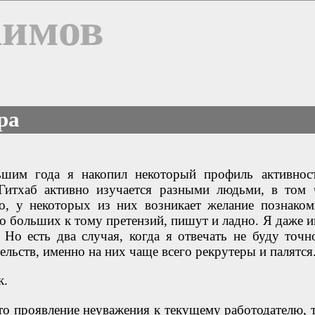
Химов
ра
ьшим года я накопил некоторый профиль активнос
 Гитхаб активно изучается разными людьми, в том 
но, у некоторых из них возникает желание познаком
то больших к тому претензий, пишут и ладно. Я даже и
 Но есть два случая, когда я отвечать не буду точн
льств, именно на них чаще всего рекрутеры и палятся
к.
то проявление неуважения к текущему работодателю, т