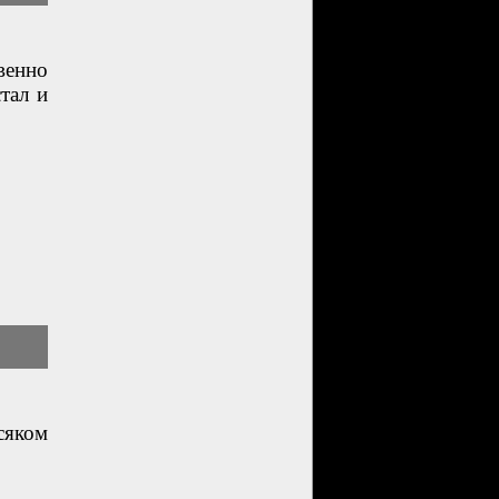
венно
тал и
сяком