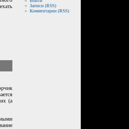
Войти
ехать
Записи (RSS)
Комментарии (RSS)
орчик
ается
их (а
жными
вание