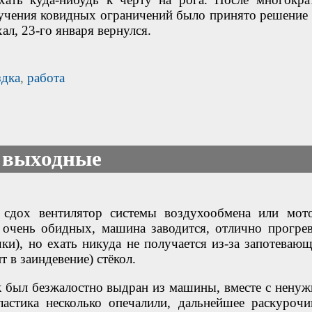
зучения ковидных ограничений было принято решение 
ал, 23-го января вернулся.
здка
,
работа
 выходные
 сдох вентилятор системы воздухообмена или мот
 очень обидных, машина заводится, отлично прогрев
чки), но ехать никуда не получается из-за запотевающ
т в заиндевение) стёкол.
к был безжалостно выдран из машины, вместе с нену
ластика несколько опечалили, дальнейшее раскурочи