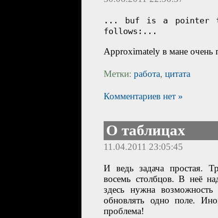
... buf is a pointer t
follows:...
Approximately в мане очень 
Метки:
работа
,
цитата
Комментариев нет »
О таблицах
11.04.2011 23:05:45
И ведь задача простая. Тр
восемь столбцов. В неё на
здесь нужна возможность
обновлять одно поле. Ино
проблема!