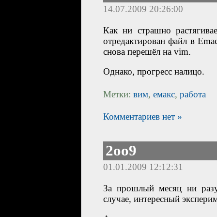
14.07.2009 20:26:00
Как ни страшно растягива
отредактирован файл в Emac
снова перешёл на vim.
Однако, прогресс налицо.
Метки:
вим
,
емакс
,
работа
Комментариев нет »
2oo9
01.01.2009 12:12:31
За прошлый месяц ни разу
случае, интересный экспериме