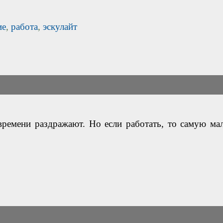
ие
,
работа
,
эскулайт
времени раздражают. Но если работать, то самую мал
.