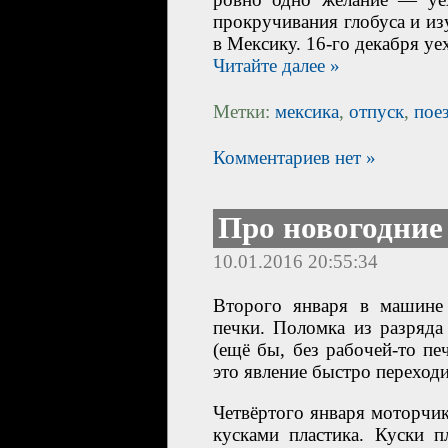
прокручивания глобуса и и
в Мексику. 16-го декабря уех
Читайте далее »
Метки:
мексика
,
отпуск
,
пое
Комментариев нет »
Про новогодние
10.01.2016 20:55:34
Второго января в машине
печки. Поломка из разряда
(ещё бы, без рабочей-то пе
это явление быстро переходи
Четвёртого января моторчи
кусками пластика. Куски п