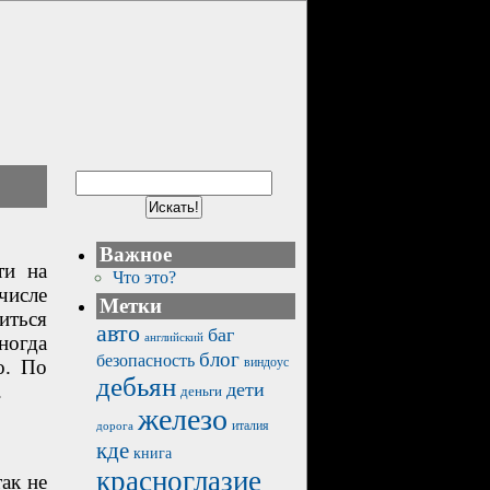
Важное
ти на
Что это?
числе
Метки
иться
авто
баг
английский
ногда
блог
безопасность
виндоус
о. По
дебьян
дети
.
деньги
железо
италия
дорога
кде
книга
красноглазие
ак не