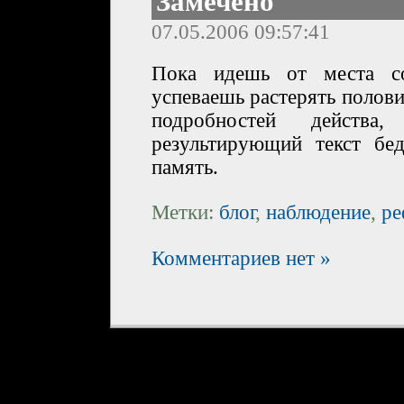
Замечено
07.05.2006 09:57:41
Пока идешь от места со
успеваешь растерять полов
подробностей действа
результирующий текст бед
память.
Метки:
блог
,
наблюдение
,
ре
Комментариев нет »