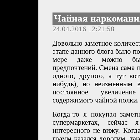
Чайная наркомани
24.04.2016 12:21:58
Довольно заметное количес
этапе данного блога было п
мере даже можно был
предпочтений. Смена сама п
одного, другого, а тут во
нибудь), но неизменным 
постоянное увеличени
содержимого чайной полки.
Когда-то я покупал замет
супермаркетах, сейчас
интересного не вижу. Когд
грамм казался дорогим, та