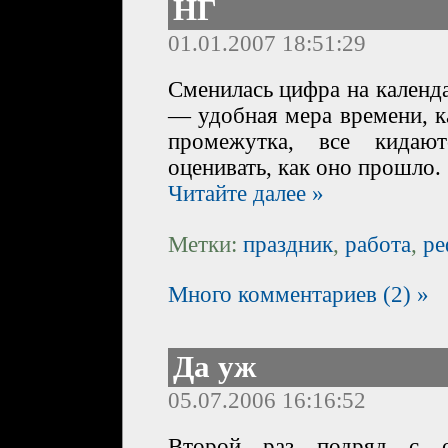
НГ
01.01.2007 18:51:29
Сменилась цифра на календа
— удобная мера времени, к
промежутка, все кидаю
оценивать, как оно прошло.
Читайте далее »
Метки:
праздник
,
работа
,
ре
Много комментариев (2) »
Да уж
05.07.2006 16:16:52
Второй раз подряд с о