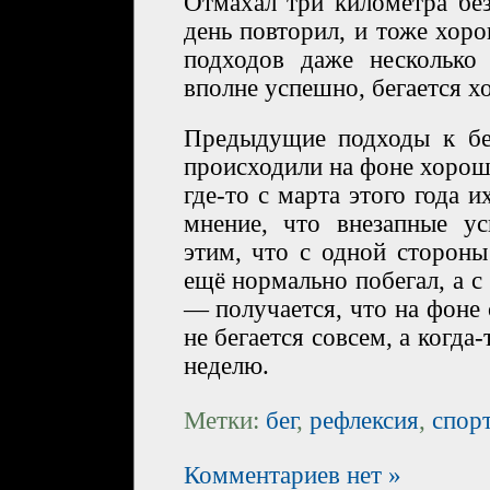
Отмахал три километра без
день повторил, и тоже хор
подходов даже несколько
вполне успешно, бегается х
Предыдущие подходы к бе
происходили на фоне хорош
где-то с марта этого года и
мнение, что внезапные у
этим, что с одной сторон
ещё нормально побегал, а с
— получается, что на фоне
не бегается совсем, а когда-
неделю.
Метки:
бег
,
рефлексия
,
спор
Комментариев нет »