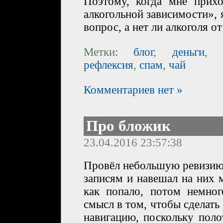
Поэтому, когда мне прих
алкогольной зависимости», 
вопрос, а нет ли алкоголя о
Метки:
блог
,
деньги
рефлексия
,
спам
,
чай
Комментариев нет »
Про бложик
23.04.2016 23:57:38
Провёл небольшую ревизию 
записям и навешал на них 
как попало, потом немно
смысл в том, чтобы сделат
навигацию, поскольку пол