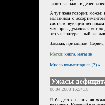
тащиться надо, и денег занес
А тут жена говорит, может,
магазином с ассортиментом
соответствующим ценником и
уже призадумался. Смотрю д
это уже натуральный разрыв
Заказал, притащили. Сервис,
Метки:
книга
,
магазин
Много комментариев (3) »
Ужасы дефицит
06.04.2008 16:54:18
Я балдею с наших автосало
воздухом. Который раз узн