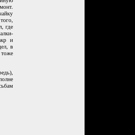
айную
монт.
чайку
того,
, где
алки-
акр и
ел, в
 тоже
едь),
полне
сьбам