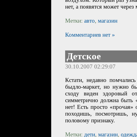
нет, а появятся может чере
Метки:
авто
,
магазин
Комментариев нет »
Детское
30.10.2007 02:29:07
Кстати, недавно помчалис
быдло-маркет, но нужно б
сходу виден здоровый от
симметрично должна быть «
нет! Есть просто «прочая» 
походишь, посмотришь, н
половому признаку.
Метки:
дети
,
магазин
,
одежд