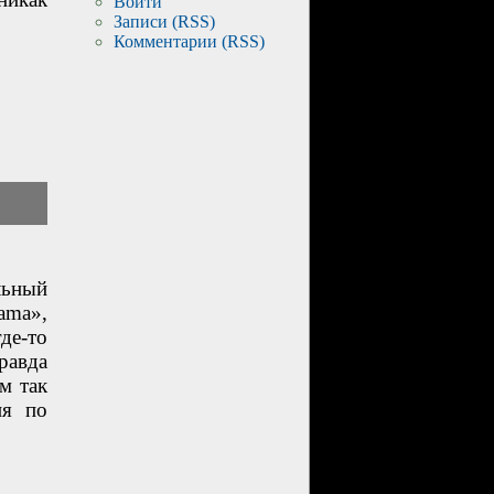
Войти
Записи (RSS)
Комментарии (RSS)
льный
ama»,
де-то
равда
м так
ия по