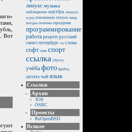
линукс
музыка
ноутбук
наблюдение
опенсузе
ниги»
отпуск
осрц
отношение
пища
тами,
праздник
политика
поездка
программирование
убль,
. Вот
работа
рецепт
русский
санкт-петербург
слова
си
спорт
софт
спам
ссылка
убунту
фото
учёба
фрибсд
язык
чай
цитата
Ссылки
Архив
3OS
OSRC
Проекты
RuOpenBSD
ргуют
Всякое
никак