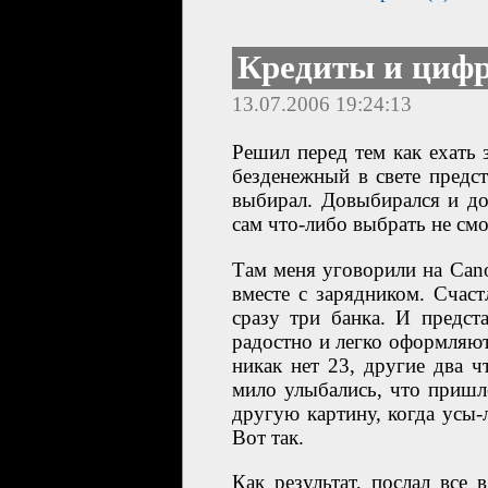
Кредиты и циф
13.07.2006 19:24:13
Решил перед тем как ехать 
безденежный в свете предст
выбирал. Довыбирался и доч
сам что-либо выбрать не смо
Там меня уговорили на Can
вместе с зарядником. Счас
сразу три банка. И предс
радостно и легко оформляют 
никак нет 23, другие два 
мило улыбались, что пришло
другую картину, когда усы-л
Вот так.
Как результат, послал все 