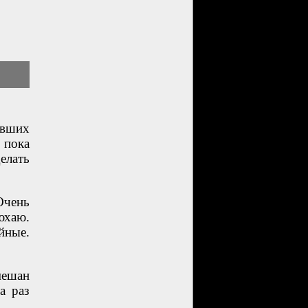
евших
 пока
елать
Очень
юхаю.
йные.
мешан
а раз