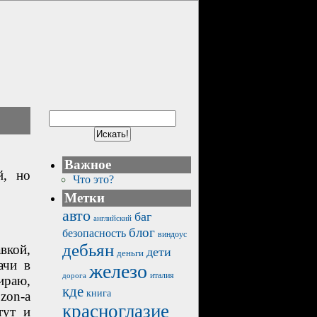
Важное
й, но
Что это?
Метки
авто
баг
английский
блог
безопасность
виндоус
дебьян
авкой,
дети
деньги
ачи в
железо
италия
дорога
ираю,
кде
книга
zon-а
красноглазие
тут и