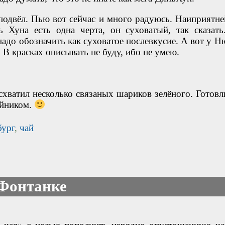
 подвёл. Пью вот сейчас и много радуюсь. Наиприятн
 Хуна есть одна черта, он суховатый, так сказать
надо обозначить как суховатое послевкусие. А вот у Н
 В красках описывать не буду, ибо не умею.
 схватил несколько связаных шариков зелёного. Готовл
айником.
бург
,
чай
 Фонтанке