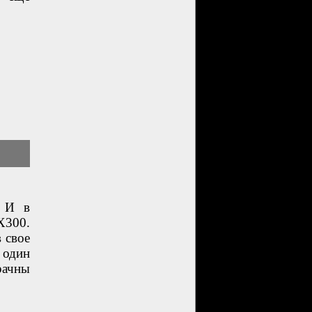
. И в
X300.
 свое
 один
рачны