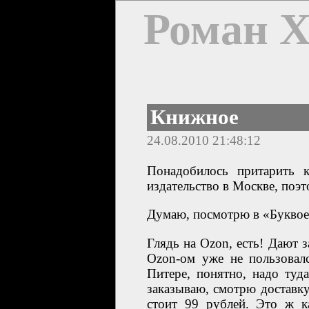
Роман 
Книжное
24.08.2010 21:48:12
Понадобилось притарить к
издательство в Москве, поэт
Думаю, посмотрю в «Буквоед
Глядь на Ozon, есть! Дают з
Ozon-ом уже не пользовалс
Питере, понятно, надо туд
заказываю, смотрю доставк
стоит 99 рублей. Это ж к