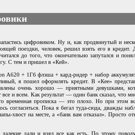
ровики
запастись цифровиком. Ну и, как продвинутый и неск
оящей поездки, человек, решил взять его в кредит. 
итался до того, что окончательно запутался и понял
гу. С тем и пришел в «Кей».
on A620 + 1Гб флэша + кард-ридер + набор аккумуля
тливый, я пошел оформлять кредит. В «Кее» предста
тавлены очень хорошо — приятными девушками, ко
все и всем. Как результат — один банк сказал, что мн
что временная прописка — это плохо. Но при этом вс
сь согласиться. Пока я бегал туда-сюда, дважды наб
апы-хвост на месте, а «банк вам отказал». Просто отк
в далекие дали и взял все как есть. По этому повод