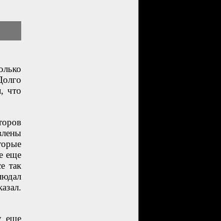
олько
Долго
, что
торов
влены
торые
е еще
е так
людал
азал.
у еще