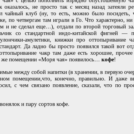
е чая» с целью пополнить изрядно опустошенную ч
 оказалось, не просто так с месяц назад затеяли ре
 чайный клуб (ну, то есть, можно было посидеть, 
е, по четвергам там играли в Го. Что характерно, ни 
ам и не сделал еще…), отдали по второй торговый зал
льчик со стандартной индо-китайской фигней — п
кулончики-амулетики, книжки про оттопыривание ч
тандарт. Да ладно бы просто появился такой вот отд
оттопыривание чакр там даже есть хорошие, прочее
ом же помещении «Моря чая» появилось…
кофе
!
имые между собой напитки (в хранении, в первую очер
ьном помещении,что, конечно, правильно. И даже в
сил, с чем связано появление, сказали, что по про
вонялок и пару сортов кофе.