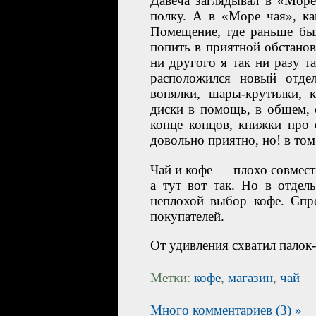
Давеча заглядывал в «Мор
полку. А в «Море чая», как
Помещение, где раньше был
попить в приятной обстановк
ни другого я так ни разу т
расположился новый отде
вонялки, шары-крутилки, 
диски в помощь, в общем, с
конце концов, книжки про 
довольно приятно, но! в т
Чай и кофе — плохо совмест
а тут вот так. Но в отдел
неплохой выбор кофе. Спро
покупателей.
От удивления схватил палок-
Метки:
кофе
,
магазин
,
чай
Много комментариев (3) »