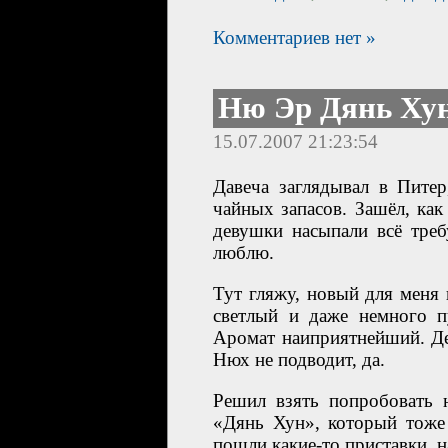
Комментариев нет »
Ню Эр Дянь Ху
15.07.2007 21:23:54
Давеча заглядывал в Пите
чайных запасов. Зашёл, как
девушки насыпали всё треб
люблю.
Тут гляжу, новый для меня
светлый и даже немного 
Аромат наиприятнейший. Де
Нюх не подводит, да.
Решил взять попробовать 
«Дянь Хун», который тоже 
пошли какие-то приставки, н