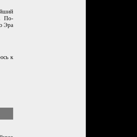
ейший
. По-
ю Эра
юсь к