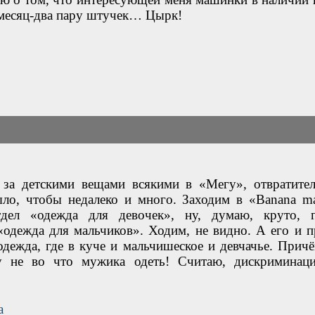
з месяц-два пару штучек… Цырк!
ь за детскими вещами всякими в «Мегу», отвратите
ыло, чтобы недалеко и много. Заходим в «Banana m
дел «одежда для девочек», ну, думаю, круто, г
одежда для мальчиков». Ходим, не видно. А его и п
одежда, где в куче и мальчишеское и девчачье. Причё
у не во что мужика одеть! Считаю, дискриминац
а