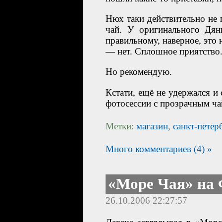
Нюх таки действительно не
чай. У оригинального Дянь
правильному, наверное, это 
— нет. Сплошное приятство.
Но рекомендую.
Кстати, ещё не удержался и
фотосессии с прозрачным ч
Метки:
магазин
,
санкт-петер
Много комментариев (4) »
«Море Чая» на
26.10.2006 22:27:57