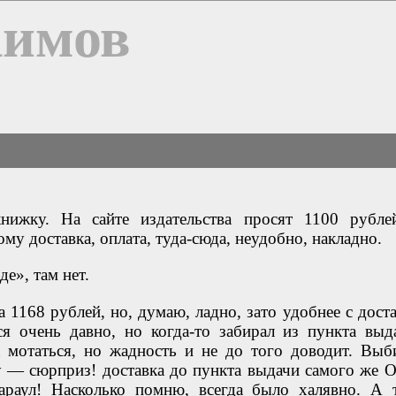
Химов
нижку. На сайте издательства просят 1100 рубле
ому доставка, оплата, туда-сюда, неудобно, накладно.
е», там нет.
а 1168 рублей, но, думаю, ладно, зато удобнее с дост
я очень давно, но когда-то забирал из пункта выд
а мотаться, но жадность и не до того доводит. Выб
у — сюрприз! доставка до пункта выдачи самого же O
араул! Насколько помню, всегда было халявно. А 