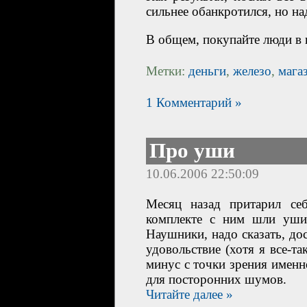
сильнее обанкротился, но на
В общем, покупайте люди в 
Метки:
деньги
,
железо
,
мага
1 Комментарий »
Про уши
10.06.2006 22:50:09
Месяц назад
притарил се
комплекте с ним шли уши 
Наушники, надо сказать, до
удовольствие (хотя я все-та
минус с точки зрения именн
для посторонних шумов.
Читайте далее »