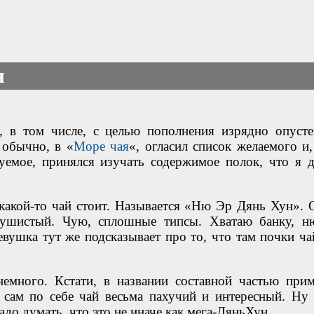
н
р, в том числе, с целью пополнения изрядно опуст
 обычно, в «
Море чая
«, огласил список желаемого и,
уемое, принялся изучать содержимое полок, что я д
 какой-то чай стоит. Называется «Ню Эр Дянь Хун». 
пушистый. Чую, сплошные типсы. Хватаю банку, н
вушка тут же подсказывает про то, что там почки ча
немного. Кстати, в названии составной частью при
сам по себе чай весьма пахучий и интересный. Ну 
адо думать, что это не иначе как мега-ДяньХун.