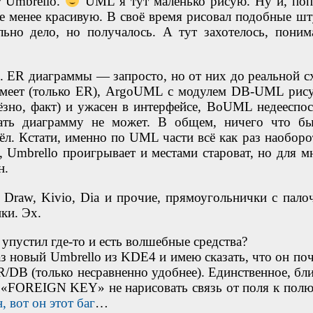
т Umbrello.
UML я тут маленько рисую. Ну и, поп
е менее красивую. В своё время рисовал подобные шт
льно дело, но получалось. А тут захотелось, поним
. ER диаграммы — запросто, но от них до реальной с
 умеет (только ER), ArgoUML с модулем DB-UML рис
зно, факт) и ужасен в интерфейсе, BoUML недееспос
овать диаграмму не может. В общем, ничего что б
ёл. Кстати, именно по UML части всё как раз наоборот
 Umbrello проигрывает и местами староват, но для м
н.
 Draw, Kivio, Dia и прочие, прямоугольнички с пало
ки. Эх.
о упустил где-то и есть волшебные средства?
аз новый Umbrello из KDE4 и имею сказать, что он поч
/DB (только несравненно удобнее). Единственное, бли
 «FOREIGN KEY» не нарисовать связь от поля к полю,
, вот он этот баг
…