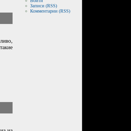
Войти
Записи (RSS)
Комментарии (RSS)
ливо,
такие
она на