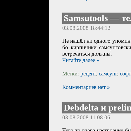
Samsutools — т
03.08.2008 18:44:12
Не нашёл ни одного упоми
бо кирпичики самсунговски
встречаться должны.
Читайте далее »
Метки:
рецепт
,
самсунг
,
софт
Комментариев нет »
Debdelta и preli
03.08.2008 11:08:06
Чего-то вчера настроение б