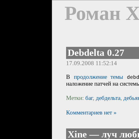
Роман 
Debdelta 0.27
17.09.2008 11:52:14
В
продолжение
темы
deb
наложение патчей на систе
Метки:
баг
,
дебдельта
,
дебья
Комментариев нет »
Xine — луч люб