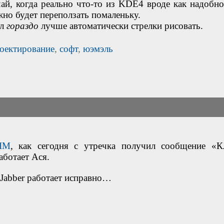
учай, когда реально что-то из KDE4 вроде как надобно
жно будет переползать помаленьку.
ал
гораздо
лучше автоматически стрелки рисовать.
оектирование
,
софт
,
юэмэль
SIM
, как сегодня с утречка получил сообщение «К
аботает Ася.
 Jabber работает исправно…