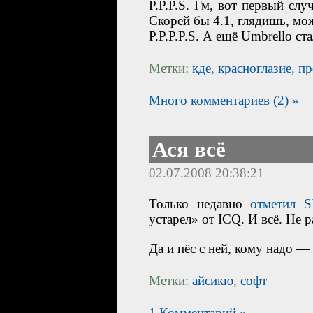
P.P.P.S. Гм, вот первый сл
Скорей бы 4.1, глядишь, мо
P.P.P.P.S. А ещё Umbrello ст
Метки:
кде
,
красноглазие
,
пр
Много комментариев (2) »
Ася всё
02.07.2008 20:38:21
Только недавно
отметил 
устарел» от ICQ. И всё. Не р
Да и пёс с ней, кому надо —
Метки:
айсикю
,
софт
1 Комментарий »