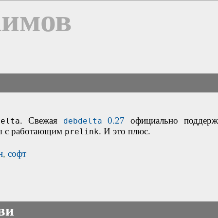
Химов
. Свежая
0.27
официально поддерж
delta
debdelta
мы с работающим
. И это плюс.
prelink
н
,
софт
ви