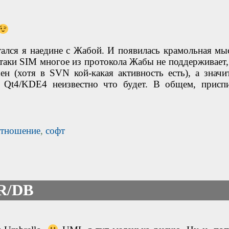
ался я наедине с Жабой. И появилась крамольная мыс
-таки SIM многое из протокола Жабы не поддерживает, 
н (хотя в SVN кой-какая активность есть), а значит
с Qt4/KDE4 неизвестно что будет. В общем, присп
тношение
,
софт
R/DB