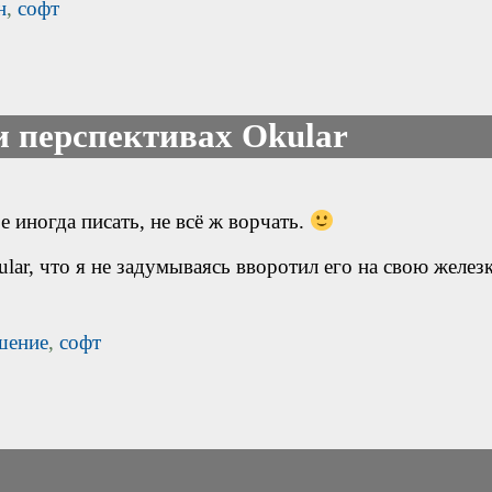
н
,
софт
и перспективах Okular
 иногда писать, не всё ж ворчать.
lar, что я не задумываясь вворотил его на свою желез
шение
,
софт