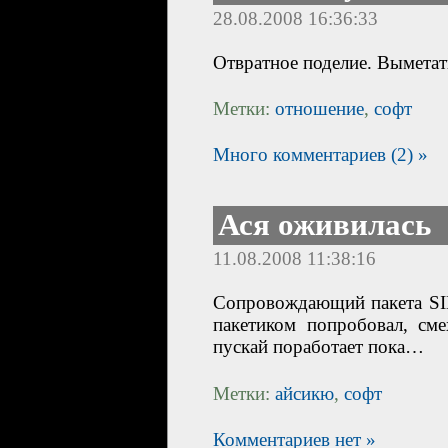
28.08.2008 16:36:33
Отвратное поделие. Выметат
Метки:
отношение
,
софт
Много комментариев (2) »
Ася оживилась
11.08.2008 11:38:16
Сопровождающий пакета SI
пакетиком попробовал, см
пускай поработает пока…
Метки:
айсикю
,
софт
Комментариев нет »