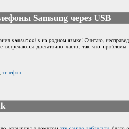
елефоны Samsung через USB
нания
на родном языке! Считаю, несправед
samsutools
е встречаются достаточно часто, так что проблемы 
,
телефон
nk
ыло, ковырнул я ломиком
эту самую дебдельту
, благо 