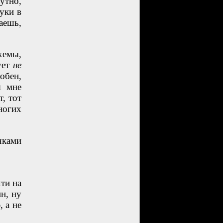
утно,
уки в
аешь,
хемы,
ует
не
обен,
ы мне
, тот
ногих
чками
ти на
н, ну
 а не