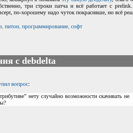
ственно, три строки патча и всё работает с prelink.
ncept, по-хорошему надо чуток покрасивше, но всё реа
н
,
питон
,
программирование
,
софт
ия с debdelta
упил вопрос
:
трибутиве” нету случайно возможности скачивать не
ты?