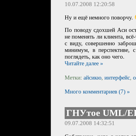
10.07.2008 12:20:58
Ну и ещё немного поворчу.
По поводу
сдохшей Аси ост
не поменять ли клиента, всё
с виду, совершенно заброше
минимум, в перспективе, 
поглядеть, как оно чего.
Читайте далее »
Метки:
айсикю
,
интерфейс
,
о
Много комментариев (7) »
ГНУтое UML/E
09.07.2008 14:32:51