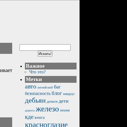
Важное
ивает
Что это?
Метки
авто
баг
английский
блог
безопасность
виндоус
дебьян
дети
деньги
железо
италия
дорога
кде
книга
красноглазие