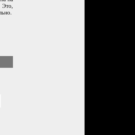
 Это,
льно.