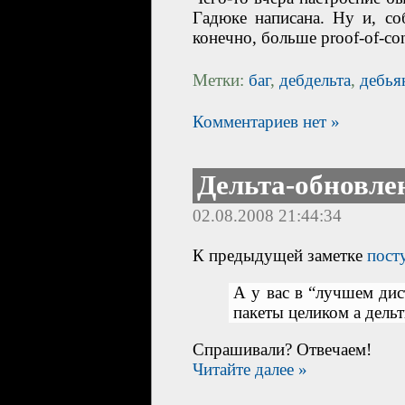
Гадюке написана. Ну и, соб
конечно, больше proof-of-co
Метки:
баг
,
дебдельта
,
дебья
Комментариев нет »
Дельта-обновлен
02.08.2008 21:44:34
К предыдущей заметке
пост
А у вас в “лучшем дис
пакеты целиком а дель
Спрашивали? Отвечаем!
Читайте далее »