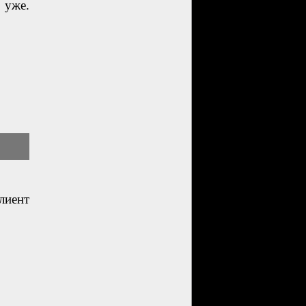
 уже.
лиент