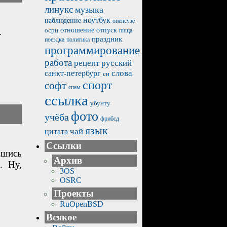
линукс
музыка
ноутбук
наблюдение
опенсузе
отпуск
.
осрц
отношение
пища
праздник
политика
поездка
программирование
работа
рецепт
русский
санкт-петербург
слова
си
спорт
софт
спам
ссылка
убунту
фото
учёба
фрибсд
язык
чай
цитата
Ссылки
вшись
Архив
. Ну,
3OS
OSRC
Проекты
RuOpenBSD
Всякое