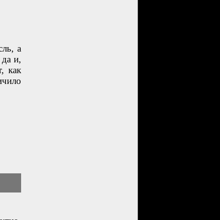
ль, а
да и,
, как
ичило