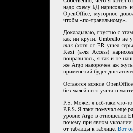
Собственно, чего я хотел о
надо схему БД нарисовать н
OpenOffice, муторное дово
чтобы «по-правильному».
Докладываю, грустно с этим
как ни крути. Umbrello не
так
(хотя от ER ушёл серьё
Kexi (а-ля Access) нарис
понравилось, я так и не наш
же Argo наворочен аж жуть,
применений будет достаточе
Остаются всякие OpenOffice
без малейшего учёта семанти
P.S. Может я всё-таки что-т
P.P.S. Я таки помучал ещё р
уровне Argo в отношении ER
почему при явном указании
от таблицы к таблице.
Вот он