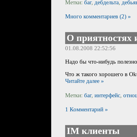
Метки:
баг
,
дебдельта
,
дебья
Много комментариев (2) »
О приятностях 
01.08.2008 22:52:56
Надо бы что-нибудь полезное
Что ж такого хорошего в Oku
Читайте далее »
Метки:
баг
,
интерфейс
,
отно
1 Комментарий »
IM клиенты